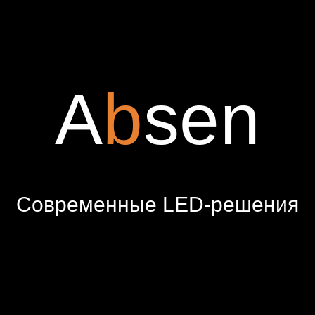
A
b
sen
Современные LED-решения