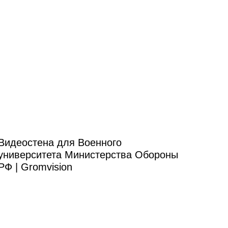
Видеостена для Военного
университета Министерства Обороны
РФ | Gromvision