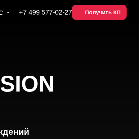
ас
+7 499 577-02-27
Получить КП
SION
ждений