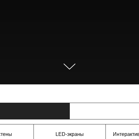
стены
LED-экраны
Интеракти