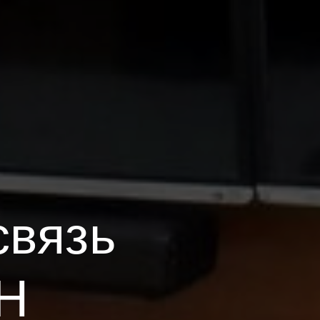
связь
Н