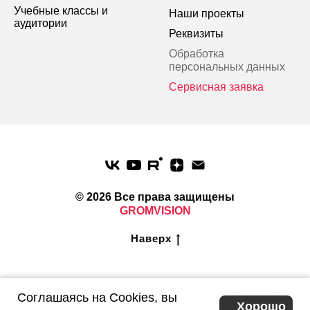
Учебные классы и
Наши проекты
аудитории
Реквизиты
Обработка
персональных данных
Сервисная заявка
© 2026 Все права защищены
GROMVISION
Наверх
Хотите разместить информацию c нашего сайта или
Соглашаясь на Cookies, вы
социальных сетей у себя? Мы не против. Но просим указать
Хорошо