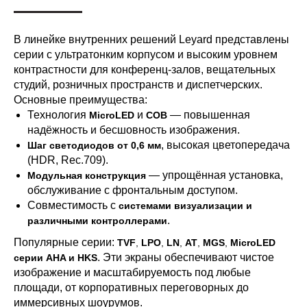
В линейке внутренних решений Leyard представлены
серии с ультратонким корпусом и высоким уровнем
контрастности для конференц-залов, вещательных
студий, розничных пространств и диспетчерских.
Основные преимущества:
Технология
и
— повышенная
MicroLED
COB
надёжность и бесшовность изображения.
, высокая цветопередача
Шаг светодиодов от 0,6 мм
(HDR, Rec.709).
— упрощённая установка,
Модульная конструкция
обслуживание с фронтальным доступом.
Совместимость с
системами визуализации и
.
различными контроллерами
Популярные серии:
TVF
,
LPO
,
LN
,
AT
,
MGS
,
MicroLED
. Эти экраны обеспечивают чистое
серии AHA и HKS
изображение и масштабируемость под любые
площади, от корпоративных переговорных до
иммерсивных шоурумов.